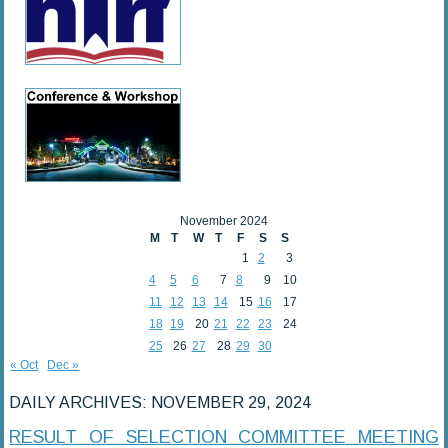
November 2024
M
T
W
T
F
S
S
1
2
3
4
5
6
7
8
9
10
11
12
13
14
15
16
17
18
19
20
21
22
23
24
25
26
27
28
29
30
« Oct
Dec »
DAILY ARCHIVES:
NOVEMBER 29, 2024
RESULT OF SELECTION COMMITTEE MEETING