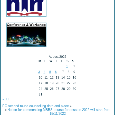
August 2026
M
T
W
T
F
S
S
1
2
3
4
5
6
7
8
9
10
11
12
13
14
15
16
17
18
19
20
21
22
23
24
25
26
27
28
29
30
31
« Jul
PG second round counselling date and place
»
«
Notice for commencing MBBS course for session 2022 will start from
15/11/2022