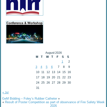
August 2026
M
T
W
T
F
S
S
1
2
3
4
5
6
7
8
9
10
11
12
13
14
15
16
17
18
19
20
21
22
23
24
25
26
27
28
29
30
31
« Jul
GeM Bidding – Foley’s Rubber Catheter
»
«
Result of Poster Competition as part of observance of Fire Safety Week
2026