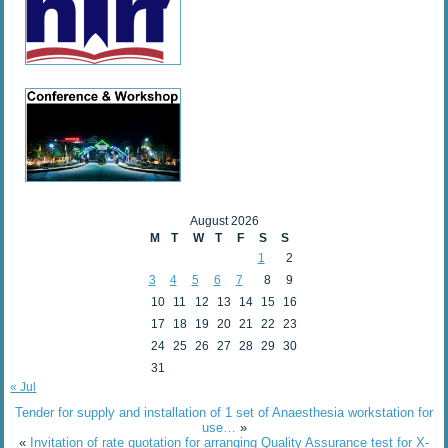
August 2026
M
T
W
T
F
S
S
1
2
3
4
5
6
7
8
9
10
11
12
13
14
15
16
17
18
19
20
21
22
23
24
25
26
27
28
29
30
31
« Jul
Tender for supply and installation of 1 set of Anaesthesia workstation for
use…
»
«
Invitation of rate quotation for arranging Quality Assurance test for X-