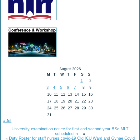
August 2026
M
T
W
T
F
S
S
1
2
3
4
5
6
7
8
9
10
11
12
13
14
15
16
17
18
19
20
21
22
23
24
25
26
27
28
29
30
31
« Jul
University examination notice for first and second year BSc MLT
scheduled in…
»
«
Duty Roster for staff nurses covid-19 Old ICU Ward and Gynae Covid