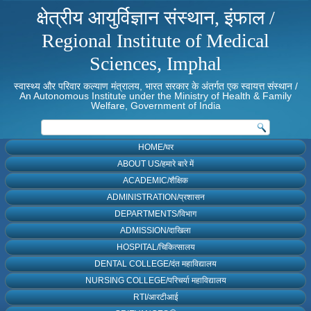
क्षेत्रीय आयुर्विज्ञान संस्थान, इंफाल /
Regional Institute of Medical
Sciences, Imphal
स्वास्थ्य और परिवार कल्याण मंत्रालय, भारत सरकार के अंतर्गत एक स्वायत्त संस्थान /
An Autonomous Institute under the Ministry of Health & Family
Welfare, Government of India
HOME/घर
ABOUT US/हमारे बारे में
ACADEMIC/शैक्षिक
ADMINISTRATION/प्रशासन
DEPARTMENTS/विभाग
ADMISSION/दाखिला
HOSPITAL/चिकित्सालय
DENTAL COLLEGE/दंत महाविद्यालय
NURSING COLLEGE/परिचर्या महाविद्यालय
RTI/आरटीआई