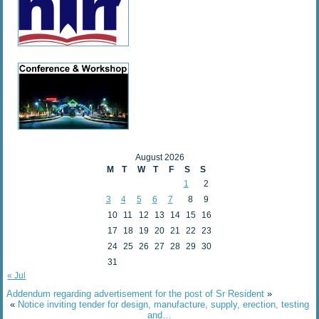
August 2026
M
T
W
T
F
S
S
1
2
3
4
5
6
7
8
9
10
11
12
13
14
15
16
17
18
19
20
21
22
23
24
25
26
27
28
29
30
31
« Jul
Addendum regarding advertisement for the post of Sr Resident
»
«
Notice inviting tender for design, manufacture, supply, erection, testing
and…