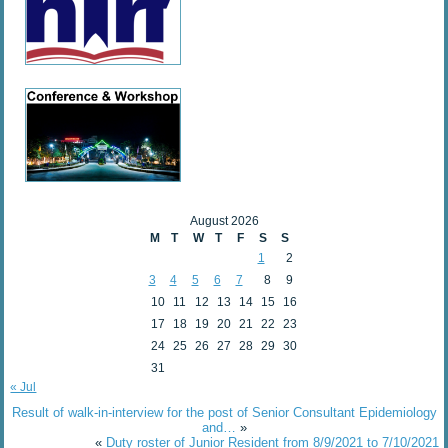
August 2026
M
T
W
T
F
S
S
1
2
3
4
5
6
7
8
9
10
11
12
13
14
15
16
17
18
19
20
21
22
23
24
25
26
27
28
29
30
31
« Jul
Result of walk-in-interview for the post of Senior Consultant Epidemiology
and…
»
«
Duty roster of Junior Resident from 8/9/2021 to 7/10/2021