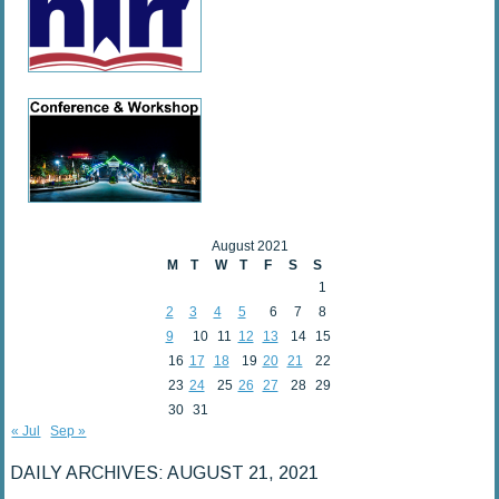
August 2021
M
T
W
T
F
S
S
1
2
3
4
5
6
7
8
9
10
11
12
13
14
15
16
17
18
19
20
21
22
23
24
25
26
27
28
29
30
31
« Jul
Sep »
DAILY ARCHIVES:
AUGUST 21, 2021