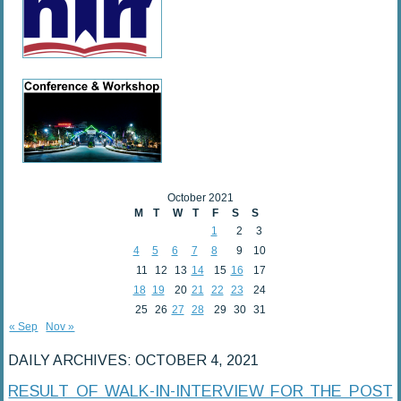
October 2021
M
T
W
T
F
S
S
1
2
3
4
5
6
7
8
9
10
11
12
13
14
15
16
17
18
19
20
21
22
23
24
25
26
27
28
29
30
31
« Sep
Nov »
DAILY ARCHIVES:
OCTOBER 4, 2021
RESULT OF WALK-IN-INTERVIEW FOR THE POST