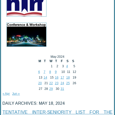
May 2024
M
T
W
T
F
S
S
1
2
3
4
5
6
7
8
9
10
11
12
13
14
15
16
17
18
19
20
21
22
23
24
25
26
27
28
29
30
31
« Apr
Jun »
DAILY ARCHIVES:
MAY 18, 2024
TENTATIVE INTER-SENIORITY LIST FOR THE