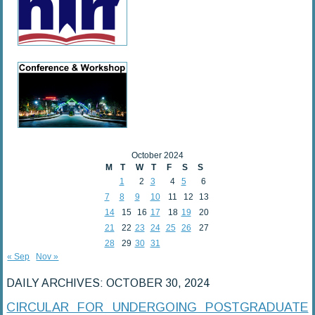
October 2024
M
T
W
T
F
S
S
1
2
3
4
5
6
7
8
9
10
11
12
13
14
15
16
17
18
19
20
21
22
23
24
25
26
27
28
29
30
31
« Sep
Nov »
DAILY ARCHIVES:
OCTOBER 30, 2024
CIRCULAR FOR UNDERGOING POSTGRADUATE