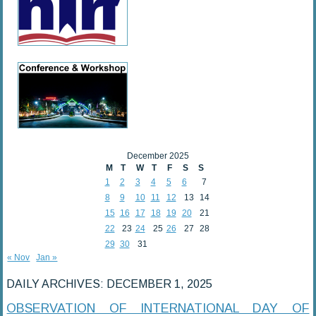
December 2025
M
T
W
T
F
S
S
1
2
3
4
5
6
7
8
9
10
11
12
13
14
15
16
17
18
19
20
21
22
23
24
25
26
27
28
29
30
31
« Nov
Jan »
DAILY ARCHIVES:
DECEMBER 1, 2025
OBSERVATION OF INTERNATIONAL DAY OF