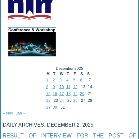
December 2025
M
T
W
T
F
S
S
1
2
3
4
5
6
7
8
9
10
11
12
13
14
15
16
17
18
19
20
21
22
23
24
25
26
27
28
29
30
31
« Nov
Jan »
DAILY ARCHIVES:
DECEMBER 2, 2025
RESULT OF INTERVIEW FOR THE POST OF