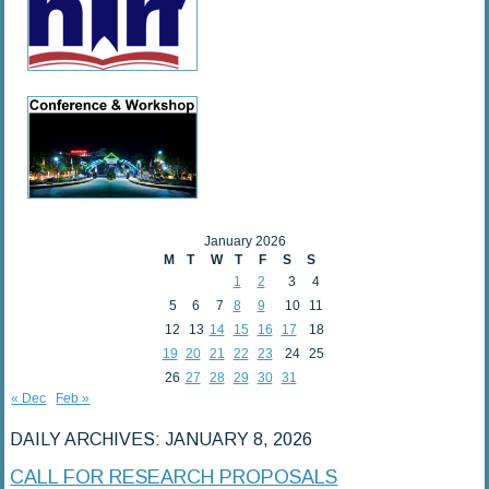
January 2026
M
T
W
T
F
S
S
1
2
3
4
5
6
7
8
9
10
11
12
13
14
15
16
17
18
19
20
21
22
23
24
25
26
27
28
29
30
31
« Dec
Feb »
DAILY ARCHIVES:
JANUARY 8, 2026
CALL FOR RESEARCH PROPOSALS