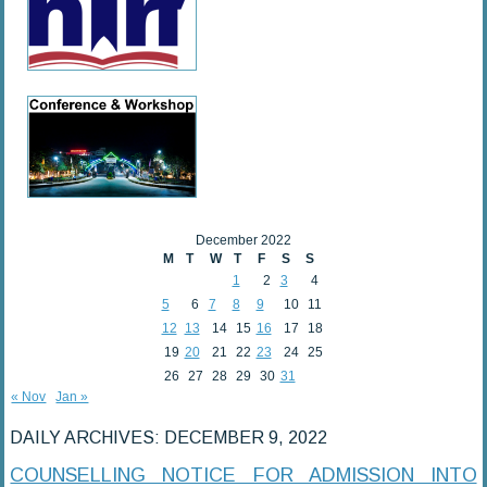
December 2022
M
T
W
T
F
S
S
1
2
3
4
5
6
7
8
9
10
11
12
13
14
15
16
17
18
19
20
21
22
23
24
25
26
27
28
29
30
31
« Nov
Jan »
DAILY ARCHIVES:
DECEMBER 9, 2022
COUNSELLING NOTICE FOR ADMISSION INTO