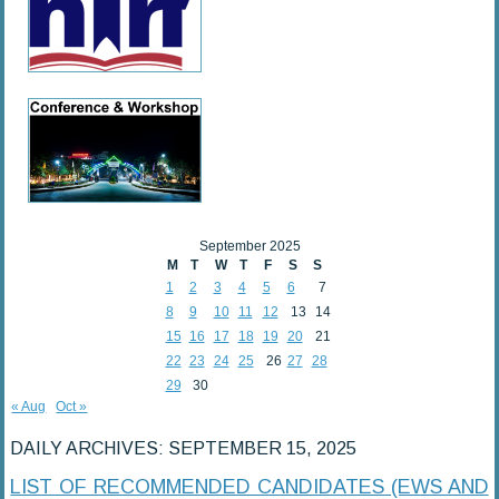
September 2025
M
T
W
T
F
S
S
1
2
3
4
5
6
7
8
9
10
11
12
13
14
15
16
17
18
19
20
21
22
23
24
25
26
27
28
29
30
« Aug
Oct »
DAILY ARCHIVES:
SEPTEMBER 15, 2025
LIST OF RECOMMENDED CANDIDATES (EWS AND