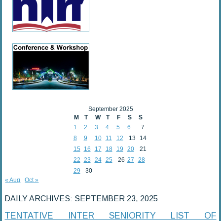
September 2025
M
T
W
T
F
S
S
1
2
3
4
5
6
7
8
9
10
11
12
13
14
15
16
17
18
19
20
21
22
23
24
25
26
27
28
29
30
« Aug
Oct »
DAILY ARCHIVES:
SEPTEMBER 23, 2025
TENTATIVE INTER SENIORITY LIST OF