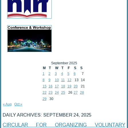
September 2025
M
T
W
T
F
S
S
1
2
3
4
5
6
7
8
9
10
11
12
13
14
15
16
17
18
19
20
21
22
23
24
25
26
27
28
29
30
« Aug
Oct »
DAILY ARCHIVES:
SEPTEMBER 24, 2025
CIRCULAR FOR ORGANIZING VOLUNTARY