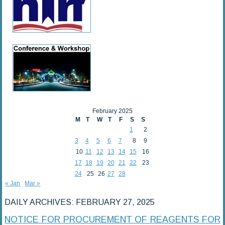
February 2025
M
T
W
T
F
S
S
1
2
3
4
5
6
7
8
9
10
11
12
13
14
15
16
17
18
19
20
21
22
23
24
25
26
27
28
« Jan
Mar »
DAILY ARCHIVES:
FEBRUARY 27, 2025
NOTICE FOR PROCUREMENT OF REAGENTS FOR